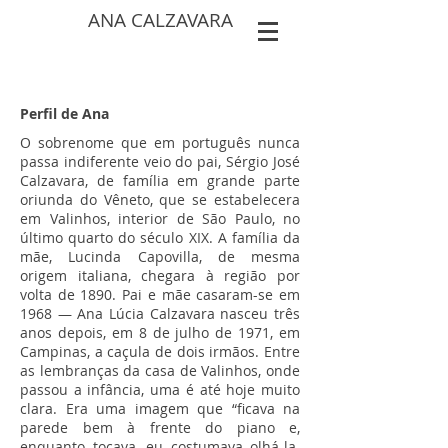
ANA CALZAVARA
Perfil de Ana
O sobrenome que em português nunca
passa indiferente veio do pai, Sérgio José
Calzavara, de família em grande parte
oriunda do Vêneto, que se estabelecera
em Valinhos, interior de São Paulo, no
último quarto do século XIX. A família da
mãe, Lucinda Capovilla, de mesma
origem italiana, chegara à região por
volta de 1890. Pai e mãe casaram-se em
1968 — Ana Lúcia Calzavara nasceu três
anos depois, em 8 de julho de 1971, em
Campinas, a caçula de dois irmãos. Entre
as lembranças da casa de Valinhos, onde
passou a infância, uma é até hoje muito
clara. Era uma imagem que “ficava na
parede bem à frente do piano e,
enquanto tocava, eu costumava olhá-la.