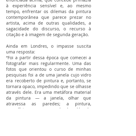
à experiência sensível e, ao mesmo
tempo, enfrentar os dilemas da pintura
contemporânea que parece prezar no
artista, acima de outras qualidades, a
sagacidade do discurso, o recurso à
citação e à imagem de segunda geração.
Ainda em Londres, o impasse suscita
uma resposta:
“Foi a partir dessa época que comecei a
fotografar mais regularmente. Uma das
fotos que orientou o curso de minhas
pesquisas foi a de uma janela cujo vidro
era recoberto de pintura e, portanto, se
tornara opaco, impedindo que se olhasse
através dele. Era uma metáfora material
da pintura — a janela, olhar que
atravessa as paredes; a pintura,
superfície opaca que revela algo além de
si mesma.”
*
Em uma passagem de Em busca do