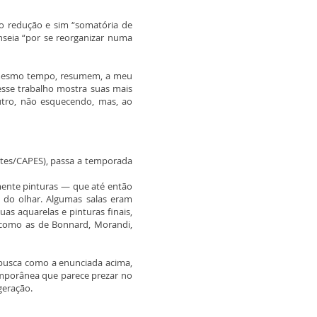
o redução e sim “somatória de
nseia “por se reorganizar numa
o mesmo tempo, resumem, a meu
esse trabalho mostra suas mais
tro, não esquecendo, mas, ao
rtes/CAPES), passa a temporada
mente pinturas — que até então
 do olhar. Algumas salas eram
as aquarelas e pinturas finais,
 como as de Bonnard, Morandi,
 busca como a enunciada acima,
emporânea que parece prezar no
 geração.