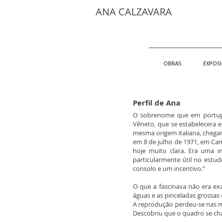
ANA CALZAVARA
OBRAS
EXPOS
Perfil de Ana
O sobrenome que em portuguê
Vêneto, que se estabelecera e
mesma origem italiana, chegar
em 8 de julho de 1971, em Cam
hoje muito clara. Era uma 
particularmente útil no estud
consolo e um incentivo.”
O que a fascinava não era ex
águas e as pinceladas grossas
A reprodução perdeu-se nas m
Descobriu que o quadro se ch