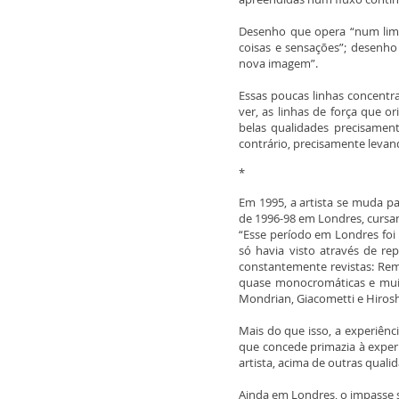
Desenho que opera “num limi
coisas e sensações”; desenho
nova imagem”.
Essas poucas linhas concent
ver, as linhas de força que 
belas qualidades precisame
contrário, precisamente leva
*
Em 1995, a artista se muda p
de 1996-98 em Londres, cursa
“Esse período em Londres foi
só havia visto através de r
constantemente revistas: Remb
quase monocromáticas e muit
Mondrian, Giacometti e Hirosh
Mais do que isso, a experiên
que concede primazia à exper
artista, acima de outras quali
Ainda em Londres, o impasse 