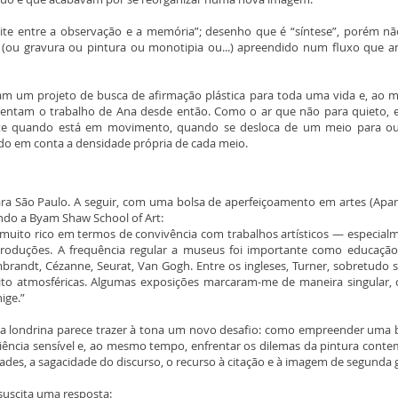
te entre a observação e a memória”; desenho que é “síntese”, porém nã
 (ou gravura ou pintura ou monotipia ou...) apreendido num fluxo que a
ram um projeto de busca de afirmação plástica para toda uma vida e, a
orientam o trabalho de Ana desde então. Como o ar que não para quieto, 
nte quando está em movimento, quando se desloca de um meio para ou
ndo em conta a densidade própria de cada meio.
ara São Paulo. A seguir, com uma bolsa de aperfeiçoamento em artes (Apa
ndo a Byam Shaw School of Art:
 muito rico em termos de convivência com trabalhos artísticos — especial
eproduções. A frequência regular a museus foi importante como educação
randt, Cézanne, Seurat, Van Gogh. Entre os ingleses, Turner, sobretudo su
o atmosféricas. Algumas exposições marcaram-me de maneira singular,
ige.”
cia londrina parece trazer à tona um novo desafio: como empreender uma
iência sensível e, ao mesmo tempo, enfrentar os dilemas da pintura cont
dades, a sagacidade do discurso, o recurso à citação e à imagem de segunda
suscita uma resposta: