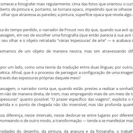
 comecei a fotografar mais regularmente. Uma das fotos que orientou o cur
oberto de pintura e, portanto, se tornara opaco, impedindo que se olhasse
, olhar que atravessa as paredes; a pintura, superfície opaca que revela alg
do tempo perdido, o narrador de Proust nos diz que, quando sua avó quer
agem, em vez de escolher uma fotografia (que então parecia à sua avó u
re seu olhar e o objeto retratado “várias ‘espessuras’ de arte” — e acab
ximamos de um objeto de maneira neutra, mas sim atravessando difer
, por um lado, como uma teoria da tradução entre duas línguas; por outr
tica. Afinal, que é o processo de perseguir a configuração de uma imagem, s
 através das espessuras próprias daquele meio?
assagem, o narrador conta que, quando estão prestes a realizar a sonhada
m não de maneira direta, de trem, mas empregando mais de um meio de t
spessuras” quanto possível. “O prazer específico das viagens”, explicita o
artida e o ponto de chegada não tão insensível, mas tão profunda quant
ssa diferença, nesse intervalo, nesse deslocar-se entre lugares por difere
 nomeando-o de outro modo, a transformação — tende a se manifestar mai
nsidades do desenho, da pintura, da gravura e da fotografia, o traba