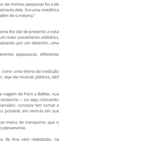
so de minhas pesquisas foi a de
 através dele. Era uma metáfora
o além de si mesma.”
ia lhe dar de presente a vista
m meio unicamente utilitário),
ava optando por um desenho, uma
entes espessuras, diferentes
o, como uma teoria da tradução
eja ela musical, plástica, tátil
 viagem de Paris a Balbec, sua
ransporte — ou seja, colocando
 narrador, consiste “em tornar a
o possível, em senti-la em sua
ntes meios de transporte, que o
s plenamente.
lho de Ana vem realizando, na