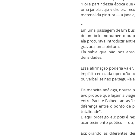
“Foi a partir dessa época que
uma janela cujo vidro era rec
material da pintura — a janela
*
Em uma passagem de Em busca 
de um belo monumento ou pais
ela procurava introduzir ent
gravura, uma pintura.
Ela sabia que não nos apro
densidades.
Essa afirmação poderia valer
implícita em cada operação poé
ou verbal, se não persegui-la
De maneira análoga, noutra p
avó propõe que façam a viage
entre Paris e Balbec tantas “e
diferença entre o ponto de p
totalidade”.
E aqui prossigo eu: pois é ne
acontecimento poético — ou,
Explorando as diferentes de