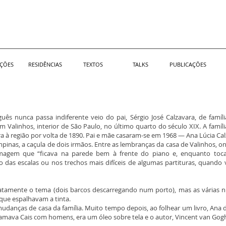
IÇÕES
RESIDÊNCIAS
TEXTOS
TALKS
PUBLICAÇÕES
s nunca passa indiferente veio do pai, Sérgio José Calzavara, de famíl
m Valinhos, interior de São Paulo, no último quarto do século XIX. A famíli
a à região por volta de 1890. Pai e mãe casaram-se em 1968 — Ana Lúcia Cal
pinas, a caçula de dois irmãos. Entre as lembranças da casa de Valinhos, on
imagem que “ficava na parede bem à frente do piano e, enquanto tocav
o das escalas ou nos trechos mais difíceis de algumas partituras, quando 
atamente o tema (dois barcos descarregando num porto), mas as várias 
 que espalhavam a tinta.
udanças de casa da família. Muito tempo depois, ao folhear um livro, Ana
amava Cais com homens, era um óleo sobre tela e o autor, Vincent van Gog