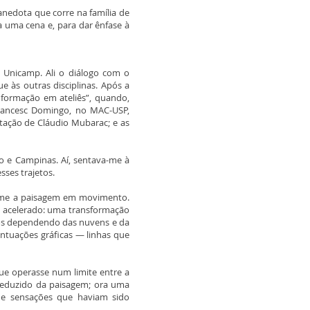
anedota que corre na família de
a uma cena e, para dar ênfase à
a Unicamp. Ali o diálogo com o
 às outras disciplinas. Após a
 formação em ateliês”, quando,
Francesc Domingo, no MAC-USP,
tação de Cláudio Mubarac; e as
o e Campinas. Aí, sentava-me à
o nesses trajetos.
-me a paisagem em movimento.
a acelerado: uma transformação
njos dependendo das nuvens e da
ntuações gráficas — linhas que
e operasse num limite entre a
reduzido da paisagem; ora uma
 e sensações que haviam sido