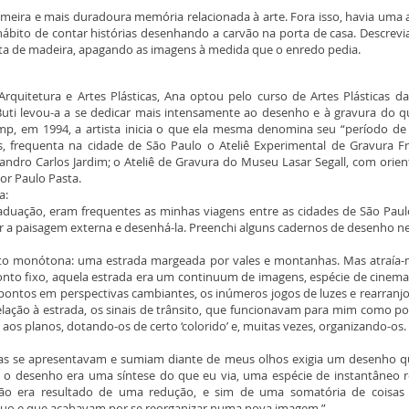
imeira e mais duradoura memória relacionada à arte. Fora isso, havia uma 
ábito de contar histórias desenhando a carvão na porta de casa. Descrevi
rta de madeira, apagando as imagens à medida que o enredo pedia.
Arquitetura e Artes Plásticas, Ana optou pelo curso de Artes Plásticas d
uti levou-a a se dedicar mais intensamente ao desenho e à gravura do que
p, em 1994, a artista inicia o que ela mesma denomina seu “período de
, frequenta na cidade de São Paulo o Ateliê Experimental de Gravura 
ndro Carlos Jardim; o Ateliê de Gravura do Museu Lasar Segall, com orien
or Paulo Pasta.
a:
duação, eram frequentes as minhas viagens entre as cidades de São Paul
ar a paisagem externa e desenhá-la. Preenchi alguns cadernos de desenh
nto monótona: uma estrada margeada por vales e montanhas. Mas atraía
nto fixo, aquela estrada era um continuum de imagens, espécie de cinem
s pontos em perspectivas cambiantes, os inúmeros jogos de luzes e rearra
ação à estrada, os sinais de trânsito, que funcionavam para mim como po
aos planos, dotando-os de certo ‘colorido’ e, muitas vezes, organizando-os.
sas se apresentavam e sumiam diante de meus olhos exigia um desenho qu
 o desenho era uma síntese do que eu via, uma espécie de instantâneo 
o era resultado de uma redução, e sim de uma somatória de coisas
nuo e que acabavam por se reorganizar numa nova imagem.”