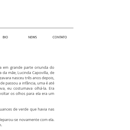
BIO
NEWS
CONTATO
ia em grande parte oriunda do
a da mãe, Lucinda Capovilla, de
zavara nasceu três anos depois,
de passou a infância, uma é até
a, eu costumava olhá-la. Era
voltar os olhos para ela era um
nuances de verde que havia nas
 deparou-se novamente com ela.
h.