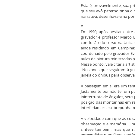
Esta é, provavelmente, sua pr
que seu avô paterno tinha o h
narrativa, desenhava-a na po
*
Em 1990, após hesitar entre 
gravador e professor Marco B
conclusão do curso na Unicam
ainda residindo em Campinas
coordenado pelo gravador Eva
aulas de pintura ministradas p
Nesse ponto, vale citar a artist
“Nos anos que seguiram à gra
janela do ônibus para observ
A paisagem em si era um ta
Justamente por não ter um po
ininterrupta de ângulos, seu
posição das montanhas em rel
interferiam e se sobrepunham 
A velocidade com que as coi
observação e a memória. Ora
síntese também, mas que nã
apreendidas num fluxo contí