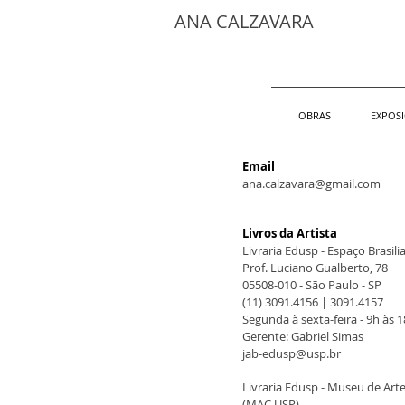
ANA CALZAVARA
OBRAS
EXPOS
Email
ana.calzavara@gmail.com
Livros da Artista
Livraria Edusp - Espaço Brasili
Prof. Luciano Gualberto, 78
05508-010 - São Paulo - SP
(11) 3091.4156 | 3091.4157
Segunda à sexta-feira - 9h às 
Gerente: Gabriel Simas
jab-edusp@usp.br
Livraria Edusp - Museu de Ar
(MAC USP)