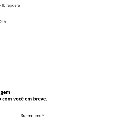
- Ibirapuera
 21h
agem
o com você em breve.
Sobrenome